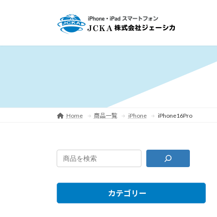
コ
ナ
ン
ビ
テ
ゲ
ン
ー
ツ
シ
へ
ョ
ス
ン
キ
に
ッ
移
プ
動
Home
商品一覧
iPhone
iPhone16Pro
カテゴリー