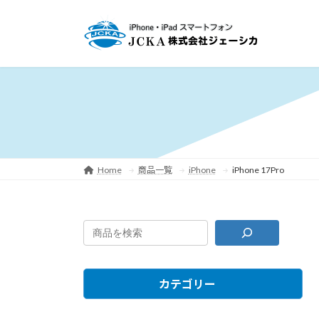
コ
ナ
ン
ビ
テ
ゲ
ン
ー
ツ
シ
へ
ョ
ス
ン
キ
に
ッ
移
プ
動
Home
商品一覧
iPhone
iPhone 17Pro
カテゴリー