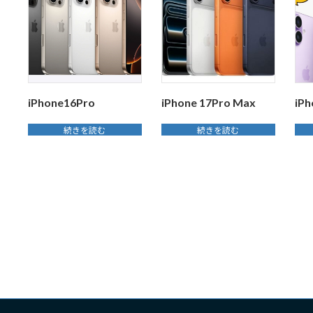
iPhone16Pro
iPhone 17Pro Max
iPh
こ
続きを読む
続きを読む
の
商
品
に
は
複
数
の
バ
リ
エ