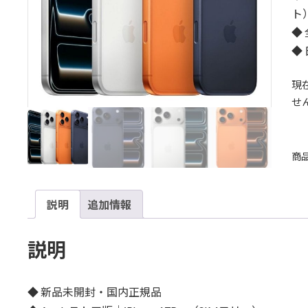
ト
◆
◆
現
せ
商
説明
追加情報
説明
◆ 新品未開封・国内正規品